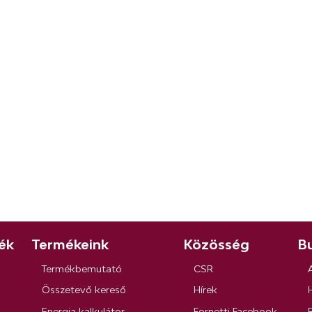
ék
Termékeink
Közösség
Bu
Termékbemutató
CSR
Összetevő kereső
Hírek
Energia kalkulátor
Fornetti Facebook
R