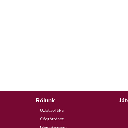
Rólunk
Ját
Üzletpolitika
Cégtörténet
Menedzsment