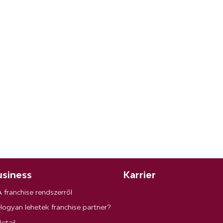
siness
Karrier
A franchise rendszerről
Hogyan lehetek franchise partner?
etail