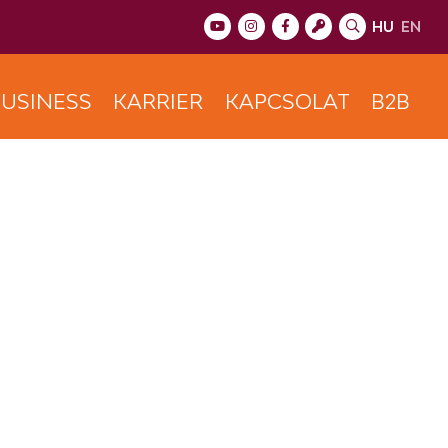
HU
EN
USINESS
KARRIER
KAPCSOLAT
B2B