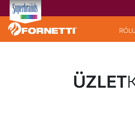
RÓL
ÜZLET