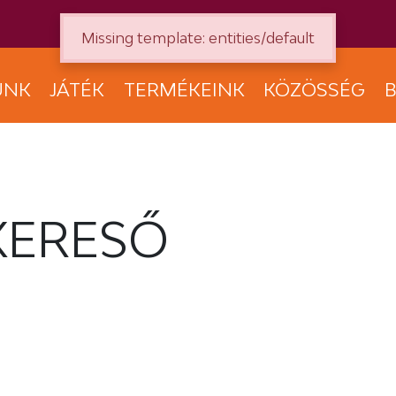
Missing template: entities/default
UNK
JÁTÉK
TERMÉKEINK
KÖZÖSSÉG
B
KERESŐ