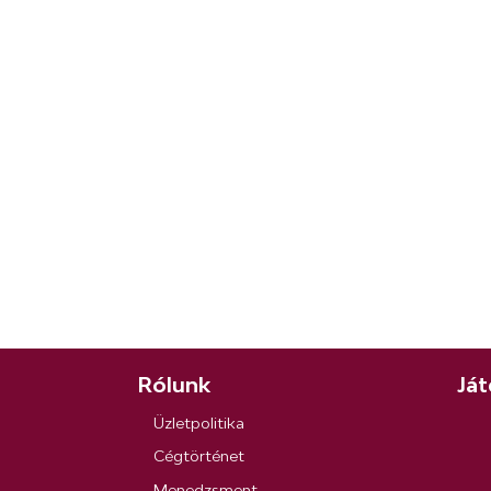
Rólunk
Ját
Üzletpolitika
Cégtörténet
Menedzsment