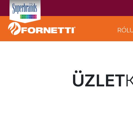
RÓL
ÜZLET