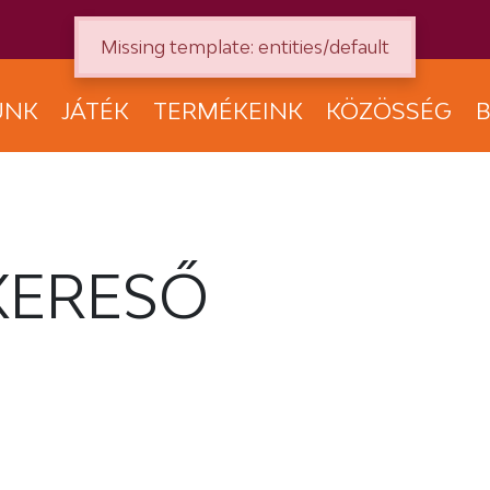
Missing template: entities/default
UNK
JÁTÉK
TERMÉKEINK
KÖZÖSSÉG
B
KERESŐ