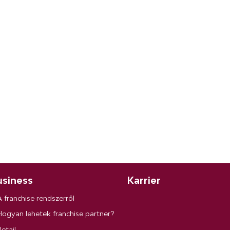
siness
Karrier
A franchise rendszerről
Hogyan lehetek franchise partner?
etail