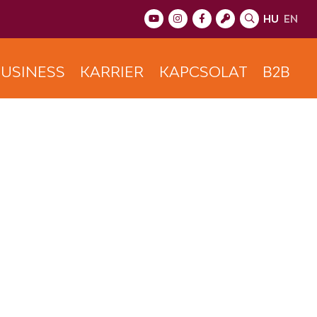
HU
EN
USINESS
KARRIER
KAPCSOLAT
B2B