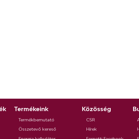
ék
Termékeink
Közösség
Bu
Termékbemutató
CSR
Összetevő kereső
Hírek
Energia kalkulátor
Fornetti Facebook
R