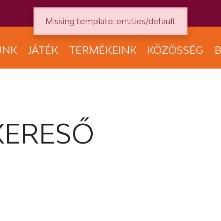
Missing template: entities/default
UNK
JÁTÉK
TERMÉKEINK
KÖZÖSSÉG
B
KERESŐ