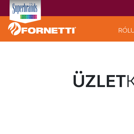
RÓL
ÜZLET