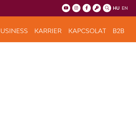
HU
EN
USINESS
KARRIER
KAPCSOLAT
B2B