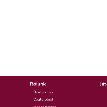
Rólunk
Ját
Üzletpolitika
Cégtörténet
Menedzsment