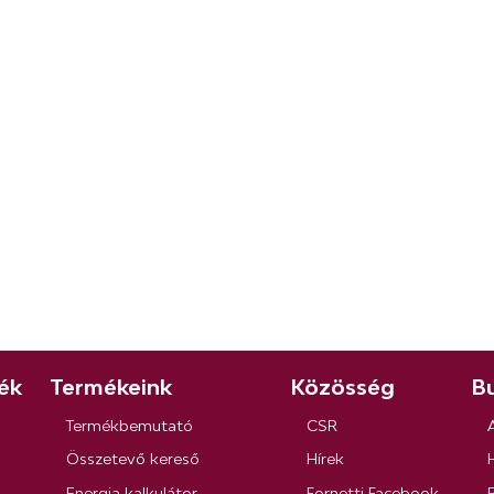
ék
Termékeink
Közösség
Bu
Termékbemutató
CSR
Összetevő kereső
Hírek
Energia kalkulátor
Fornetti Facebook
R