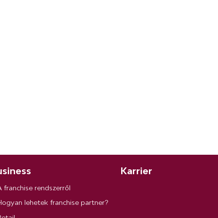
siness
Karrier
A franchise rendszerről
Hogyan lehetek franchise partner?
etail