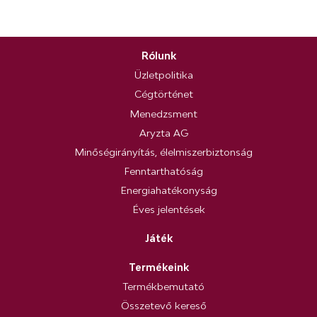
Rólunk
Üzletpolitika
Cégtörténet
Menedzsment
Aryzta AG
Minőségirányítás, élelmiszerbiztonság
Fenntarthatóság
Energiahatékonyság
Éves jelentések
Játék
Termékeink
Termékbemutató
Összetevő kereső