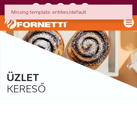
HU
EN
Missing template: entities/default
ÜZLET
KERESŐ