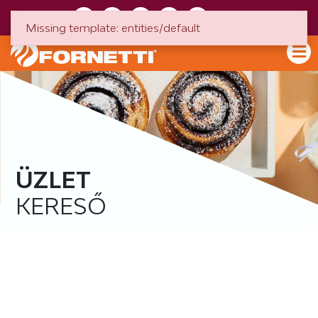
HU
EN
Missing template: entities/default
ÜZLET
KERESŐ