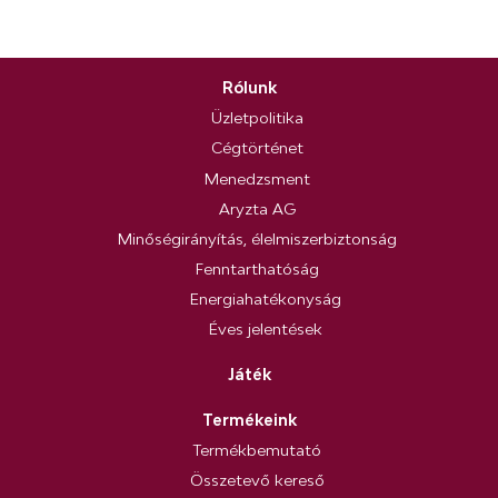
Rólunk
Üzletpolitika
Cégtörténet
Menedzsment
Aryzta AG
Minőségirányítás, élelmiszerbiztonság
Fenntarthatóság
Energiahatékonyság
Éves jelentések
Játék
Termékeink
Termékbemutató
Összetevő kereső