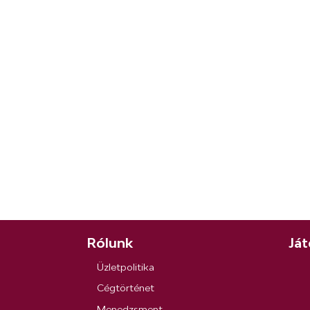
Rólunk
Ját
Üzletpolitika
Cégtörténet
Menedzsment