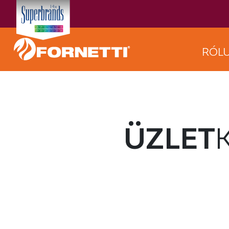
RÓL
ÜZLET