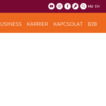
HU
EN
USINESS
KARRIER
KAPCSOLAT
B2B