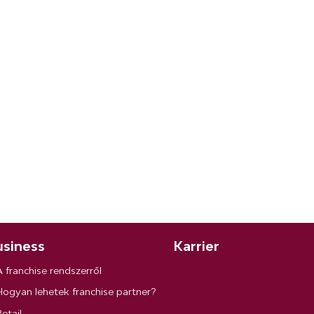
siness
Karrier
A franchise rendszerről
Hogyan lehetek franchise partner?
etail