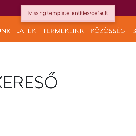
Missing template: entities/default
UNK
JÁTÉK
TERMÉKEINK
KÖZÖSSÉG
B
KERESŐ