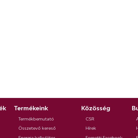
ék
Termékeink
Közösség
Bu
Termékbemutató
CSR
Összetevő kereső
Hírek
Energia kalkulátor
Fornetti Facebook
R