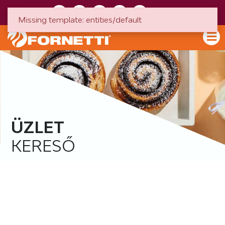
HU
EN
Missing template: entities/default
ÜZLET
KERESŐ