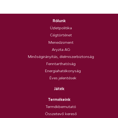
Rólunk
Üzletpolitika
Cégtörténet
Menedzsment
Aryzta AG
Minőségirányítás, élelmiszerbiztonság
Fenntarthatóság
Energiahatékonyság
Éves jelentések
Játék
Termékeink
Termékbemutató
Összetevő kereső