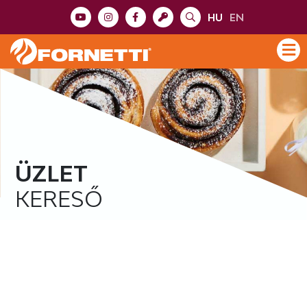
HU
EN
ÜZLET
KERESŐ