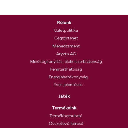
Rólunk
Üzletpolitika
Cégtörténet
Menedzsment
Aryzta AG
Minőségirányítás, élelmiszerbiztonság
Fenntarthatóság
Energiahatékonyság
Éves jelentések
Játék
Termékeink
Termékbemutató
Összetevő kereső