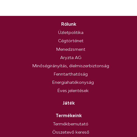
Rólunk
Üzletpolitika
Cégtörténet
Menedzsment
Aryzta AG
Minőségirányítás, élelmiszerbiztonság
Fenntarthatóság
Energiahatékonyság
Éves jelentések
Játék
Termékeink
Termékbemutató
Összetevő kereső