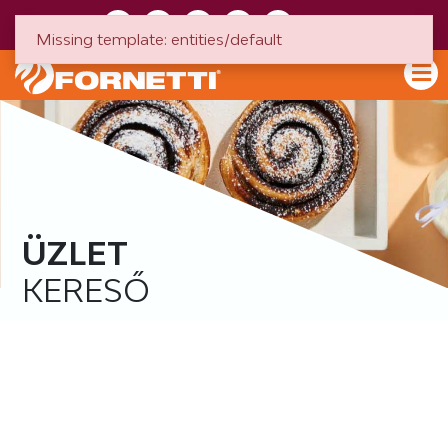
HU
EN
Missing template: entities/default
ÜZLET
KERESŐ