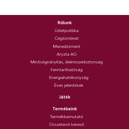
Rólunk
Üzletpolitika
Cégtörténet
Menedzsment
Aryzta AG
Minőségirányítás, élelmiszerbiztonság
Fenntarthatóság
Energiahatékonyság
Éves jelentések
Játék
Termékeink
Termékbemutató
Összetevő kereső