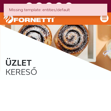
HU
EN
Missing template: entities/default
ÜZLET
KERESŐ