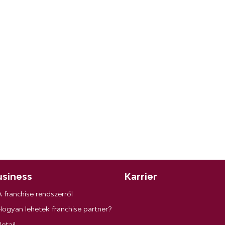
siness
Karrier
A franchise rendszerről
Hogyan lehetek franchise partner?
etail