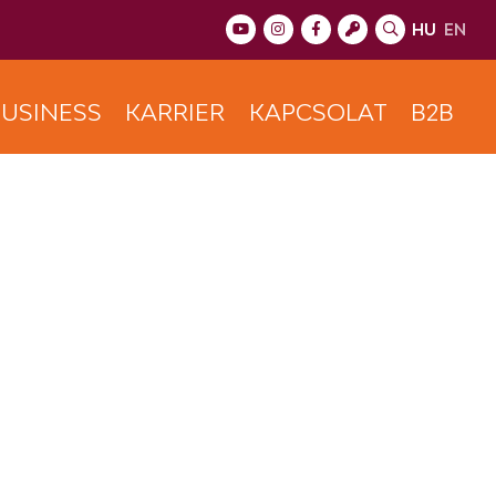
HU
EN
USINESS
KARRIER
KAPCSOLAT
B2B