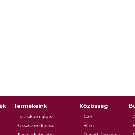
ék
Termékeink
Közösség
Bu
Termékbemutató
CSR
Összetevő kereső
Hírek
Energia kalkulátor
Fornetti Facebook
R