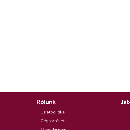
Rólunk
Ját
Üzletpolitika
Cégtörténet
Menedzsment