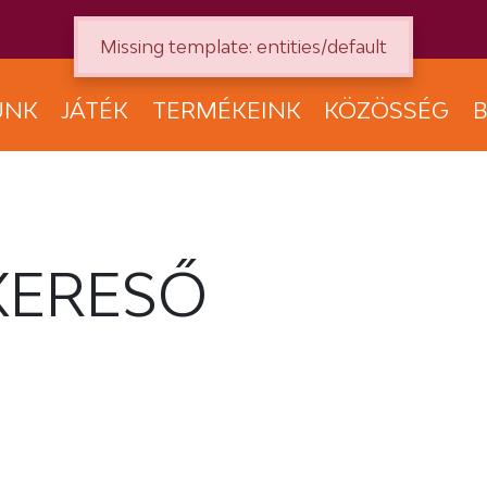
Missing template: entities/default
UNK
JÁTÉK
TERMÉKEINK
KÖZÖSSÉG
B
KERESŐ