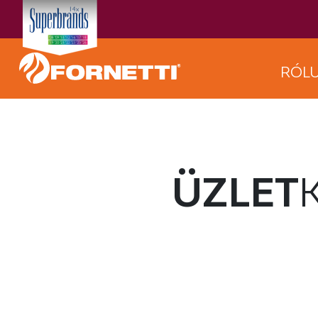
RÓL
ÜZLET