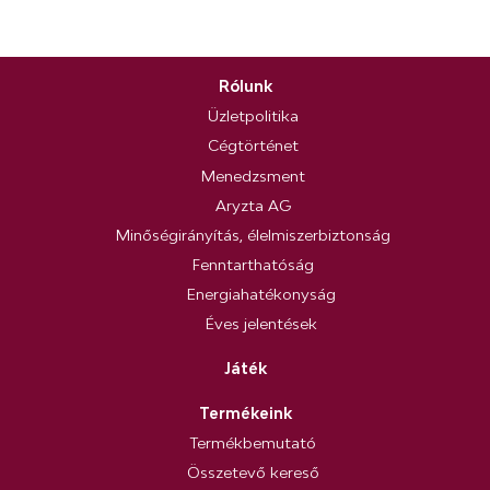
Rólunk
Üzletpolitika
Cégtörténet
Menedzsment
Aryzta AG
Minőségirányítás, élelmiszerbiztonság
Fenntarthatóság
Energiahatékonyság
Éves jelentések
Játék
Termékeink
Termékbemutató
Összetevő kereső