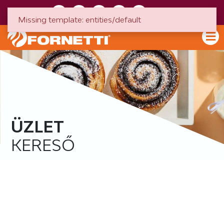
HU
EN
Missing template: entities/default
ÜZLET
KERESŐ