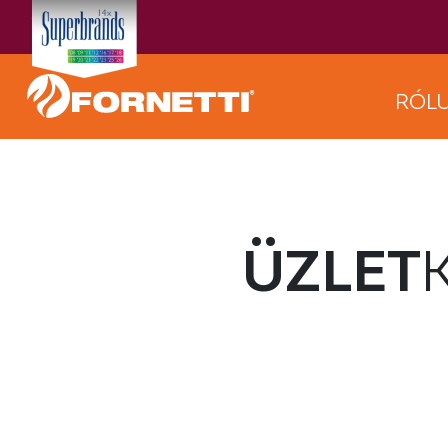
RÓL
ÜZLET