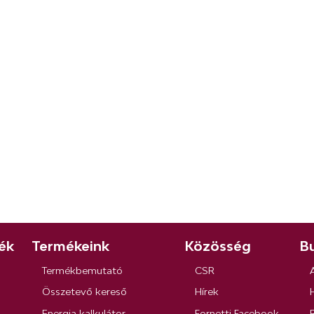
ék
Termékeink
Közösség
Bu
Termékbemutató
CSR
Összetevő kereső
Hírek
Energia kalkulátor
Fornetti Facebook
R