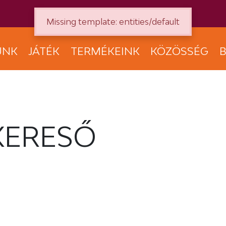
Missing template: entities/default
UNK
JÁTÉK
TERMÉKEINK
KÖZÖSSÉG
B
KERESŐ