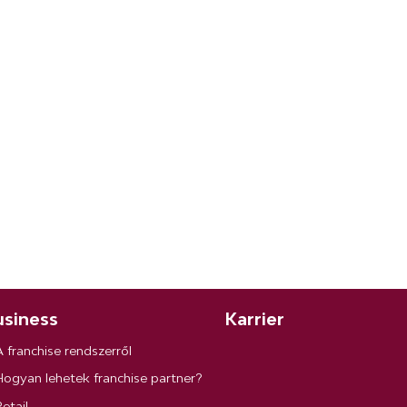
siness
Karrier
A franchise rendszerről
Hogyan lehetek franchise partner?
etail