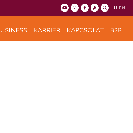
HU
EN
USINESS
KARRIER
KAPCSOLAT
B2B