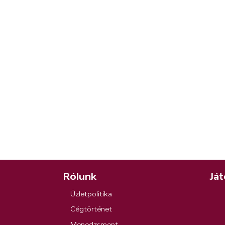
Rólunk
Ját
Üzletpolitika
Cégtörténet
Menedzsment