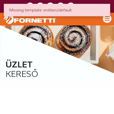
HU
EN
Missing template: entities/default
ÜZLET
KERESŐ