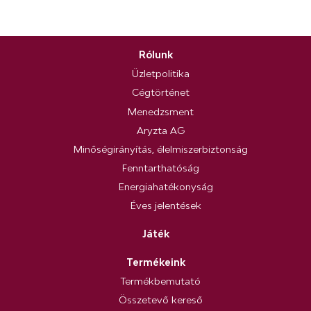
Rólunk
Üzletpolitika
Cégtörténet
Menedzsment
Aryzta AG
Minőségirányítás, élelmiszerbiztonság
Fenntarthatóság
Energiahatékonyság
Éves jelentések
Játék
Termékeink
Termékbemutató
Összetevő kereső