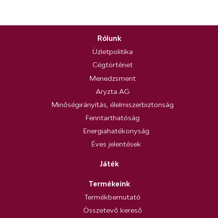
Rólunk
Üzletpolitika
Cégtörténet
Menedzsment
Aryzta AG
Minőségirányítás, élelmiszerbiztonság
Fenntarthatóság
Energiahatékonyság
Éves jelentések
Játék
Termékeink
Termékbemutató
Összetevő kereső