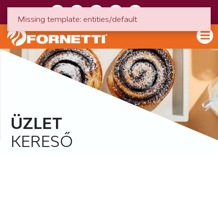
HU
EN
Missing template: entities/default
ÜZLET
KERESŐ