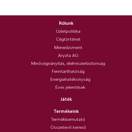
Rólunk
Üzletpolitika
Cégtörténet
Menedzsment
Aryzta AG
Minőségirányítás, élelmiszerbiztonság
Fenntarthatóság
Energiahatékonyság
Éves jelentések
Játék
Termékeink
Termékbemutató
Összetevő kereső