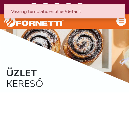
HU
EN
Missing template: entities/default
ÜZLET
KERESŐ