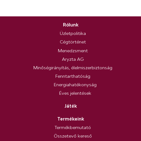
Rólunk
Üzletpolitika
Cégtörténet
Menedzsment
Aryzta AG
Minőségirányítás, élelmiszerbiztonság
Fenntarthatóság
Energiahatékonyság
Éves jelentések
Játék
Termékeink
Termékbemutató
Összetevő kereső