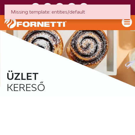
HU
EN
Missing template: entities/default
ÜZLET
KERESŐ