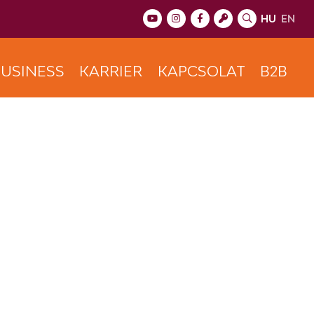
HU
EN
USINESS
KARRIER
KAPCSOLAT
B2B