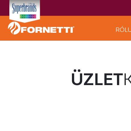
RÓL
ÜZLET