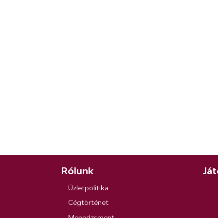
Rólunk
Ját
Üzletpolitika
Cégtörténet
Menedzsment