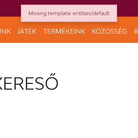
Missing template: entities/default
UNK
JÁTÉK
TERMÉKEINK
KÖZÖSSÉG
B
KERESŐ