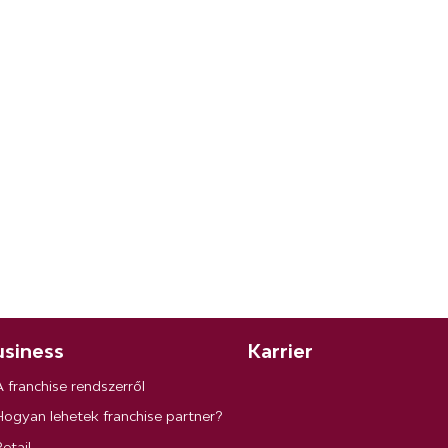
siness
Karrier
A franchise rendszerről
Hogyan lehetek franchise partner?
etail