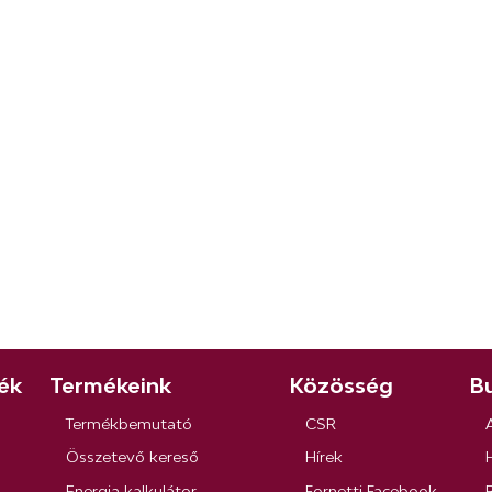
ék
Termékeink
Közösség
Bu
Termékbemutató
CSR
Összetevő kereső
Hírek
Energia kalkulátor
Fornetti Facebook
R