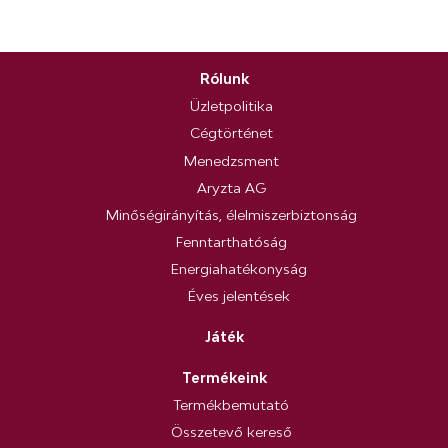
Rólunk
Üzletpolitika
Cégtörténet
Menedzsment
Aryzta AG
Minőségirányítás, élelmiszerbiztonság
Fenntarthatóság
Energiahatékonyság
Éves jelentések
Játék
Termékeink
Termékbemutató
Összetevő kereső