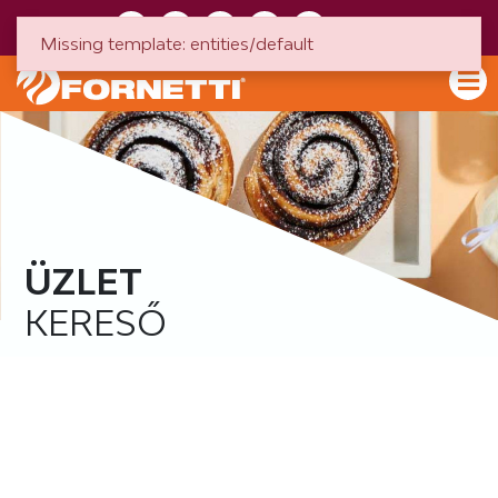
HU
EN
Missing template: entities/default
ÜZLET
KERESŐ