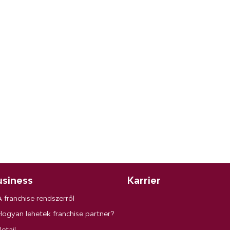
siness
Karrier
A franchise rendszerről
Hogyan lehetek franchise partner?
etail