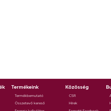
ék
Termékeink
Közösség
Bu
Termékbemutató
CSR
Összetevő kereső
Hírek
Energia kalkulátor
Fornetti Facebook
R