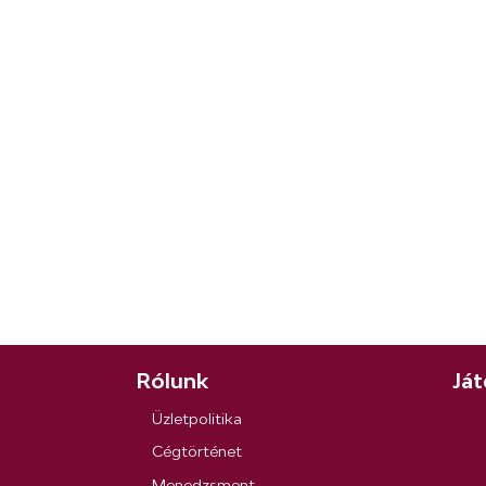
Rólunk
Ját
Üzletpolitika
Cégtörténet
Menedzsment