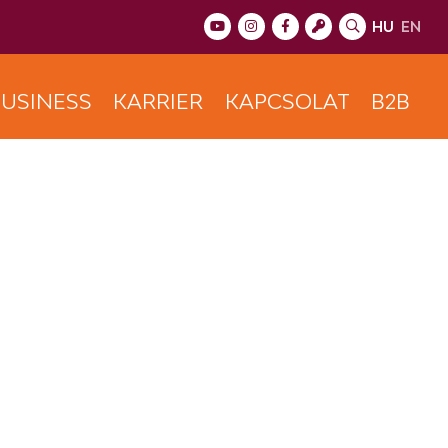
HU
EN
USINESS
KARRIER
KAPCSOLAT
B2B