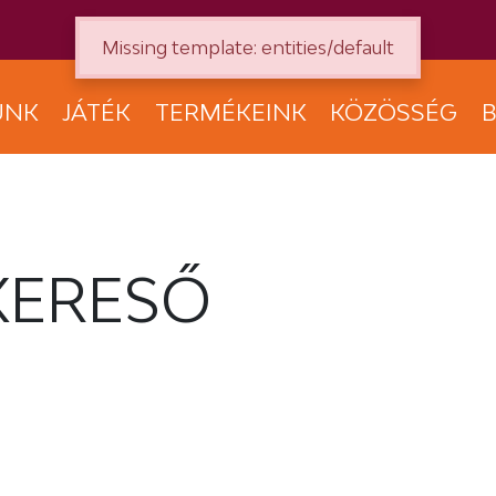
Missing template: entities/default
UNK
JÁTÉK
TERMÉKEINK
KÖZÖSSÉG
B
KERESŐ