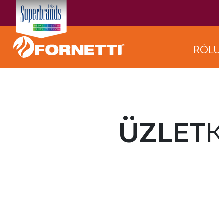
RÓL
ÜZLET