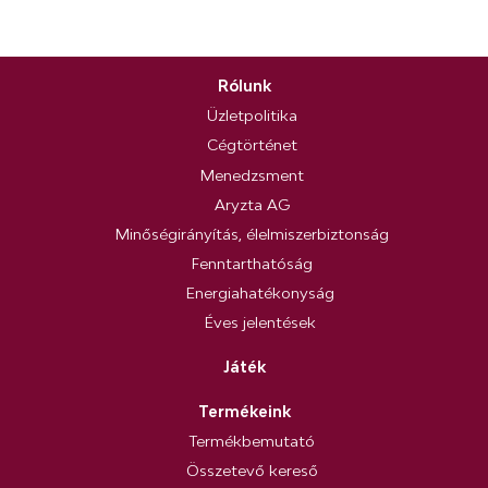
Rólunk
Üzletpolitika
Cégtörténet
Menedzsment
Aryzta AG
Minőségirányítás, élelmiszerbiztonság
Fenntarthatóság
Energiahatékonyság
Éves jelentések
Játék
Termékeink
Termékbemutató
Összetevő kereső