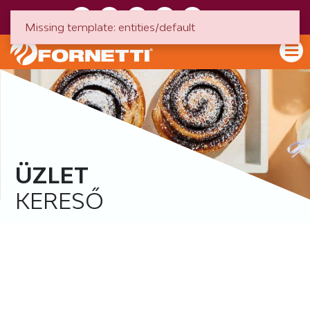
HU
EN
Missing template: entities/default
ÜZLET
KERESŐ