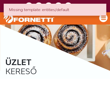
HU
EN
Missing template: entities/default
ÜZLET
KERESŐ