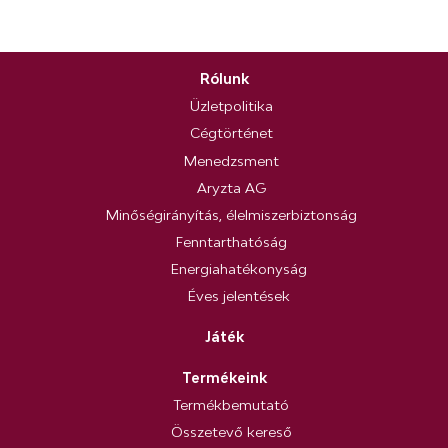
Rólunk
Üzletpolitika
Cégtörténet
Menedzsment
Aryzta AG
Minőségirányítás, élelmiszerbiztonság
Fenntarthatóság
Energiahatékonyság
Éves jelentések
Játék
Termékeink
Termékbemutató
Összetevő kereső