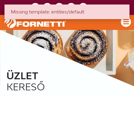
HU
EN
Missing template: entities/default
ÜZLET
KERESŐ