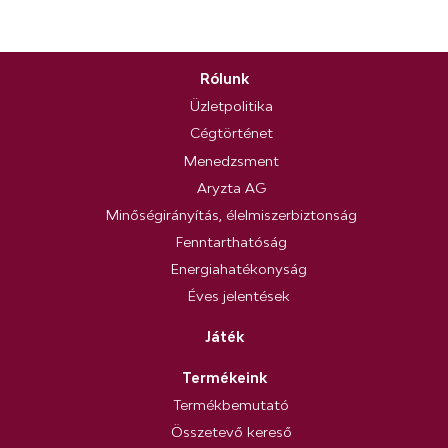
Rólunk
Üzletpolitika
Cégtörténet
Menedzsment
Aryzta AG
Minőségirányítás, élelmiszerbiztonság
Fenntarthatóság
Energiahatékonyság
Éves jelentések
Játék
Termékeink
Termékbemutató
Összetevő kereső