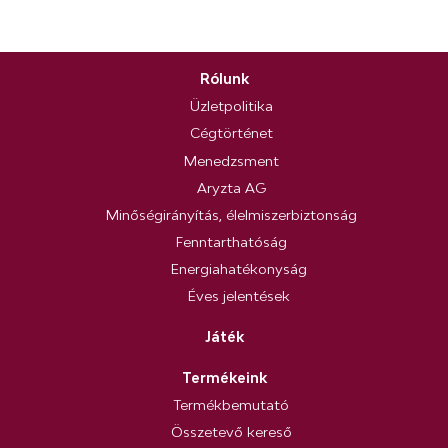
Rólunk
Üzletpolitika
Cégtörténet
Menedzsment
Aryzta AG
Minőségirányítás, élelmiszerbiztonság
Fenntarthatóság
Energiahatékonyság
Éves jelentések
Játék
Termékeink
Termékbemutató
Összetevő kereső