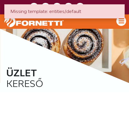
HU
EN
Missing template: entities/default
ÜZLET
KERESŐ