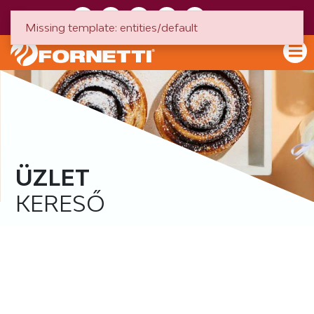
HU
EN
Missing template: entities/default
ÜZLET
KERESŐ