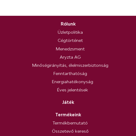
Rólunk
Üzletpolitika
Cégtörténet
Menedzsment
Aryzta AG
Minőségirányítás, élelmiszerbiztonság
Fenntarthatóság
Energiahatékonyság
Éves jelentések
Játék
Termékeink
Termékbemutató
Összetevő kereső