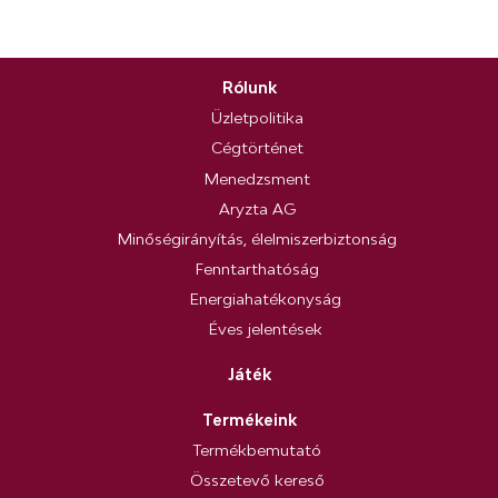
Rólunk
Üzletpolitika
Cégtörténet
Menedzsment
Aryzta AG
Minőségirányítás, élelmiszerbiztonság
Fenntarthatóság
Energiahatékonyság
Éves jelentések
Játék
Termékeink
Termékbemutató
Összetevő kereső