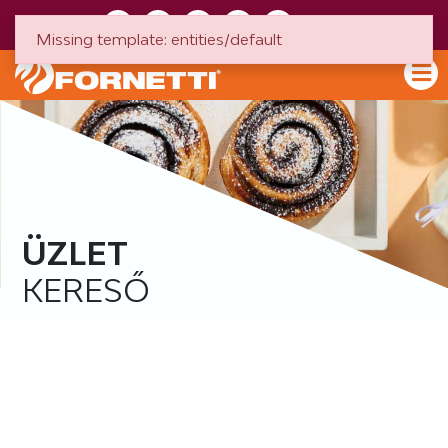
HU
EN
Missing template: entities/default
ÜZLET
KERESŐ