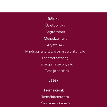
Rólunk
Üzletpolitika
Cégtörténet
Menedzsment
Aryzta AG
Minőségirányítás, élelmiszerbiztonság
Fenntarthatóság
Energiahatékonyság
Éves jelentések
Játék
Termékeink
Termékbemutató
Összetevő kereső