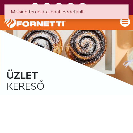
HU
EN
Missing template: entities/default
ÜZLET
KERESŐ