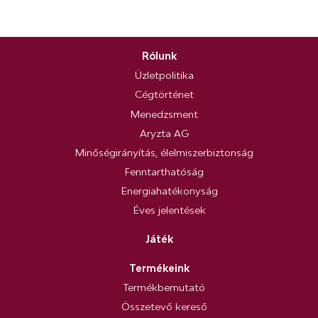
Rólunk
Üzletpolitika
Cégtörténet
Menedzsment
Aryzta AG
Minőségirányítás, élelmiszerbiztonság
Fenntarthatóság
Energiahatékonyság
Éves jelentések
Játék
Termékeink
Termékbemutató
Összetevő kereső