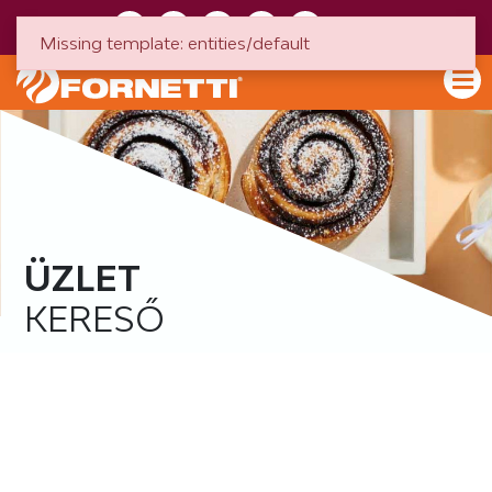
HU
EN
Missing template: entities/default
ÜZLET
KERESŐ