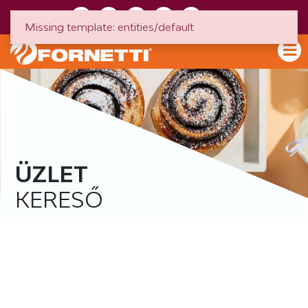
HU
EN
Missing template: entities/default
ÜZLET
KERESŐ