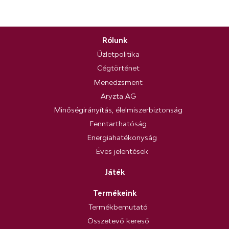
Rólunk
Üzletpolitika
Cégtörténet
Menedzsment
Aryzta AG
Minőségirányítás, élelmiszerbiztonság
Fenntarthatóság
Energiahatékonyság
Éves jelentések
Játék
Termékeink
Termékbemutató
Összetevő kereső