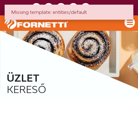
HU
EN
Missing template: entities/default
ÜZLET
KERESŐ