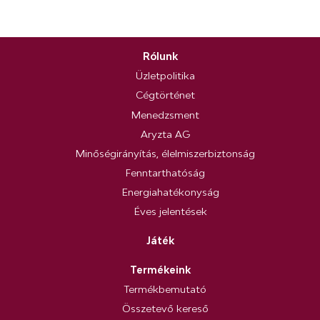
Rólunk
Üzletpolitika
Cégtörténet
Menedzsment
Aryzta AG
Minőségirányítás, élelmiszerbiztonság
Fenntarthatóság
Energiahatékonyság
Éves jelentések
Játék
Termékeink
Termékbemutató
Összetevő kereső