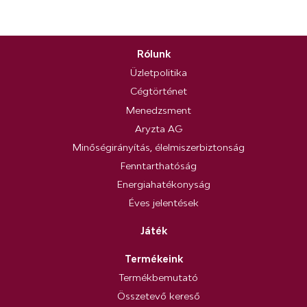
Rólunk
Üzletpolitika
Cégtörténet
Menedzsment
Aryzta AG
Minőségirányítás, élelmiszerbiztonság
Fenntarthatóság
Energiahatékonyság
Éves jelentések
Játék
Termékeink
Termékbemutató
Összetevő kereső