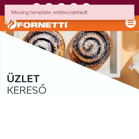
HU
EN
Missing template: entities/default
ÜZLET
KERESŐ