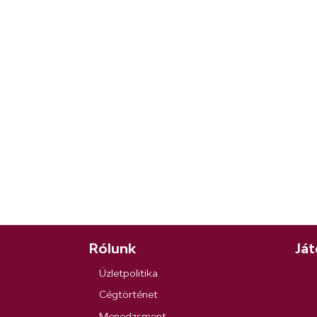
Rólunk
Ját
Üzletpolitika
Cégtörténet
Menedzsment