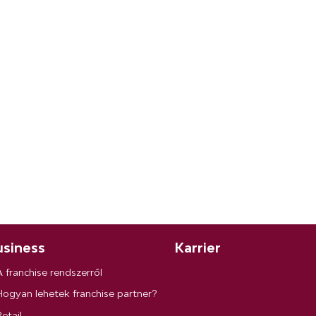
siness
Karrier
A franchise rendszerről
Hogyan lehetek franchise partner?
etail