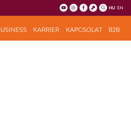
HU
EN
USINESS
KARRIER
KAPCSOLAT
B2B