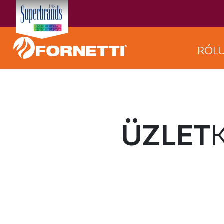
RÓL
ÜZLET