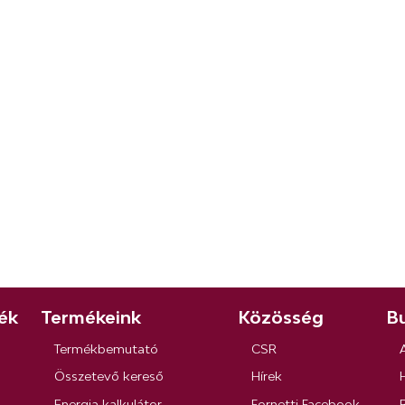
ék
Termékeink
Közösség
Bu
Termékbemutató
CSR
Összetevő kereső
Hírek
Energia kalkulátor
Fornetti Facebook
R