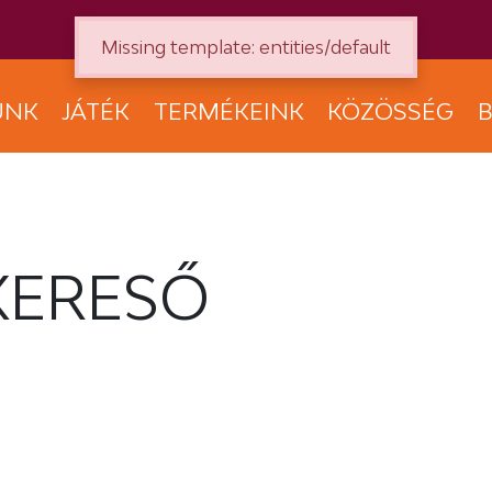
Missing template: entities/default
UNK
JÁTÉK
TERMÉKEINK
KÖZÖSSÉG
B
KERESŐ