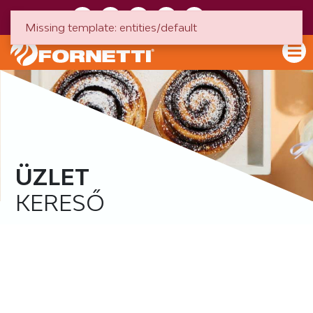
HU
EN
Missing template: entities/default
ÜZLET
KERESŐ