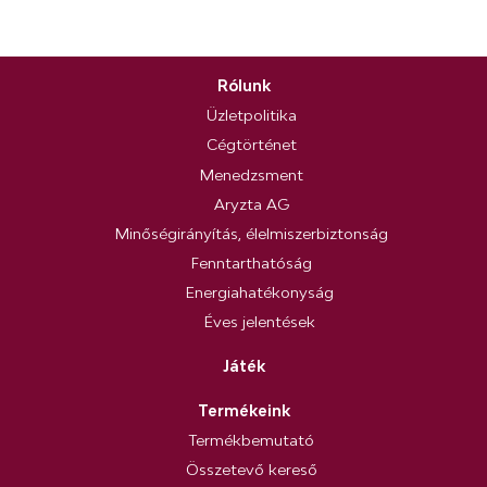
Rólunk
Üzletpolitika
Cégtörténet
Menedzsment
Aryzta AG
Minőségirányítás, élelmiszerbiztonság
Fenntarthatóság
Energiahatékonyság
Éves jelentések
Játék
Termékeink
Termékbemutató
Összetevő kereső