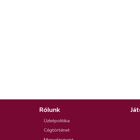
Rólunk
Ját
Üzletpolitika
Cégtörténet
Menedzsment