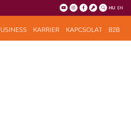
HU
EN
USINESS
KARRIER
KAPCSOLAT
B2B