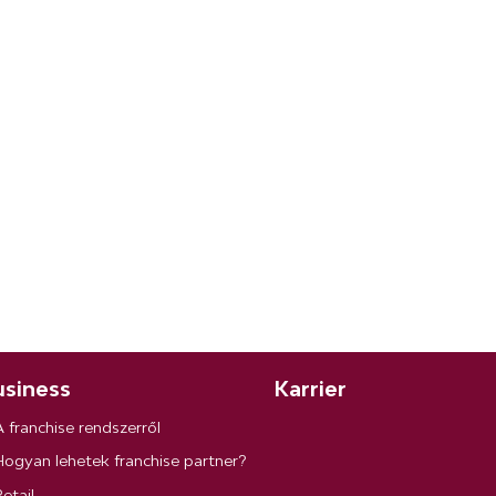
siness
Karrier
A franchise rendszerről
Hogyan lehetek franchise partner?
etail