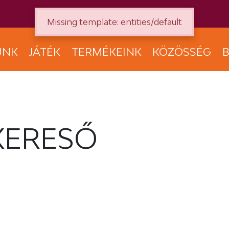
Missing template: entities/default
UNK
JÁTÉK
TERMÉKEINK
KÖZÖSSÉG
B
KERESŐ