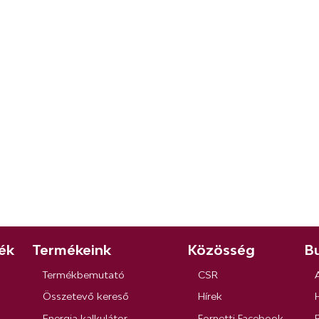
ék
Termékeink
Közösség
Bu
Termékbemutató
CSR
Összetevő kereső
Hírek
Energia kalkulátor
Fornetti Facebook
R