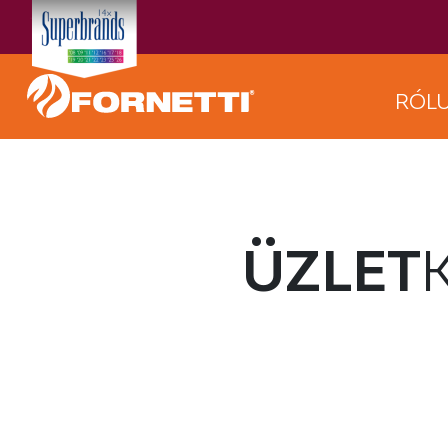
RÓL
ÜZLET