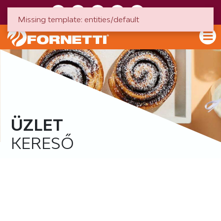
HU
EN
Missing template: entities/default
ÜZLET
KERESŐ