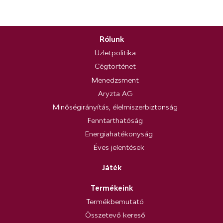
Rólunk
Üzletpolitika
Cégtörténet
Menedzsment
Aryzta AG
Minőségirányítás, élelmiszerbiztonság
Fenntarthatóság
Energiahatékonyság
Éves jelentések
Játék
Termékeink
Termékbemutató
Összetevő kereső