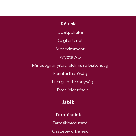
Rólunk
Üzletpolitika
Cégtörténet
Menedzsment
Aryzta AG
Minőségirányítás, élelmiszerbiztonság
Fenntarthatóság
Energiahatékonyság
Éves jelentések
Játék
Termékeink
Termékbemutató
Összetevő kereső