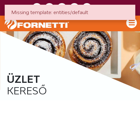
HU
EN
Missing template: entities/default
ÜZLET
KERESŐ