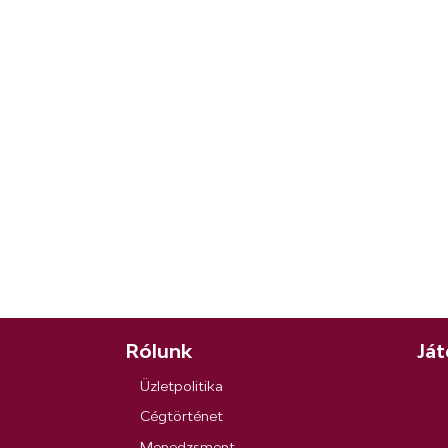
Rólunk
Ját
Üzletpolitika
Cégtörténet
Menedzsment