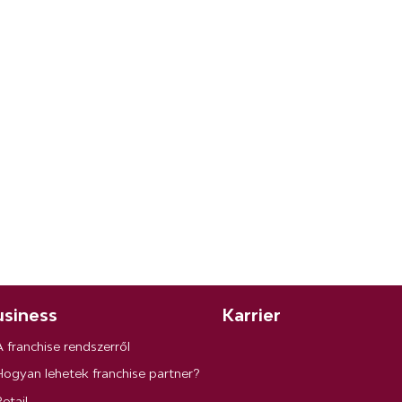
siness
Karrier
A franchise rendszerről
Hogyan lehetek franchise partner?
etail