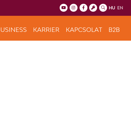
HU
EN
USINESS
KARRIER
KAPCSOLAT
B2B