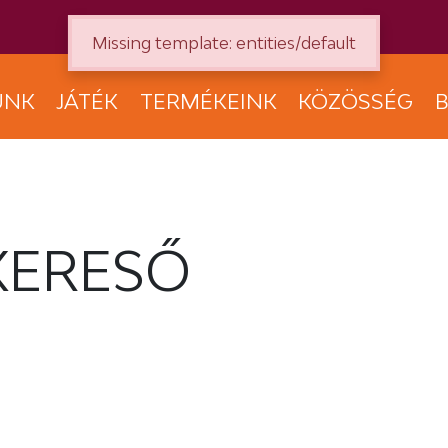
Missing template: entities/default
UNK
JÁTÉK
TERMÉKEINK
KÖZÖSSÉG
B
KERESŐ