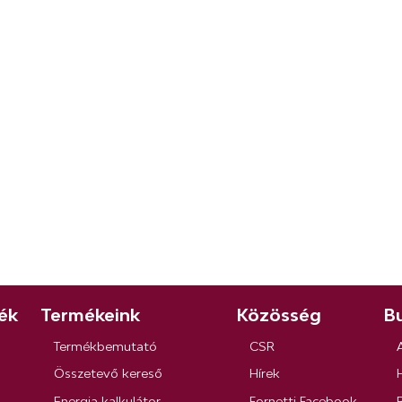
ék
Termékeink
Közösség
Bu
Termékbemutató
CSR
Összetevő kereső
Hírek
Energia kalkulátor
Fornetti Facebook
R