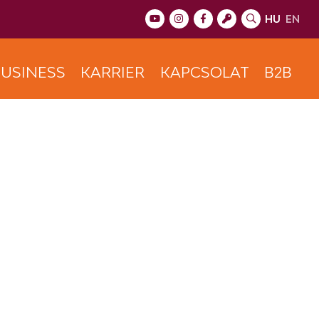
HU
EN
USINESS
KARRIER
KAPCSOLAT
B2B