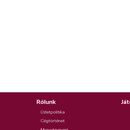
Rólunk
Ját
Üzletpolitika
Cégtörténet
Menedzsment