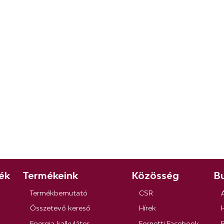
ék
Termékeink
Közösség
Bu
Termékbemutató
CSR
Összetevő kereső
Hírek
Energia kalkulátor
Fornetti Facebook
R