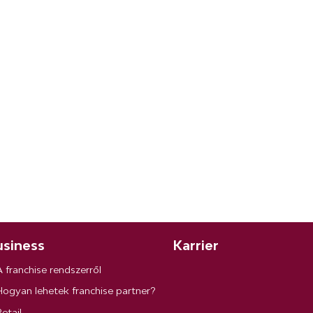
siness
Karrier
A franchise rendszerről
Hogyan lehetek franchise partner?
etail