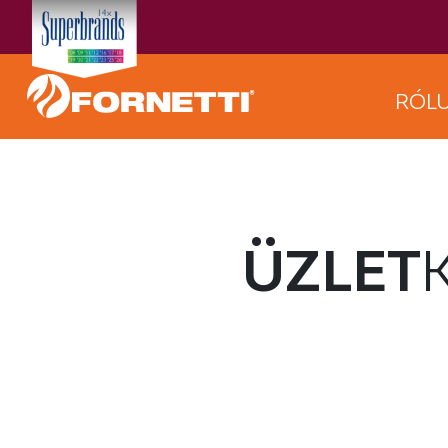
RÓL
ÜZLET