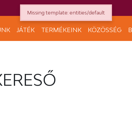
Missing template: entities/default
UNK
JÁTÉK
TERMÉKEINK
KÖZÖSSÉG
B
KERESŐ