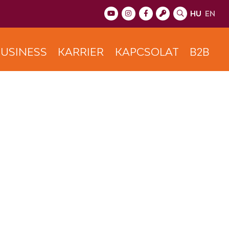
HU
EN
USINESS
KARRIER
KAPCSOLAT
B2B