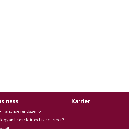
siness
Karrier
A franchise rendszerről
Hogyan lehetek franchise partner?
etail