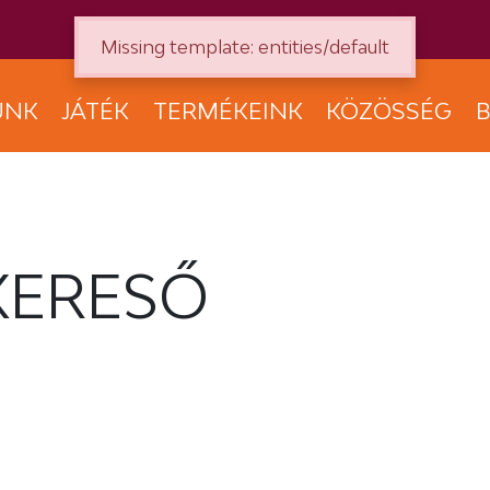
Missing template: entities/default
UNK
JÁTÉK
TERMÉKEINK
KÖZÖSSÉG
B
KERESŐ