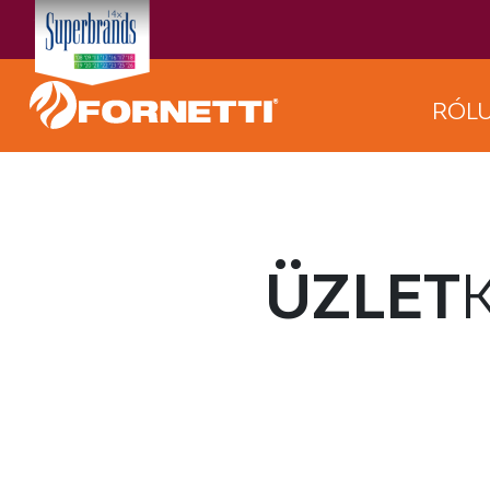
RÓL
ÜZLET