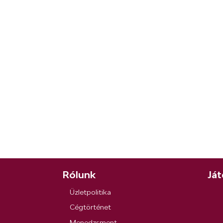
Rólunk
Ját
Üzletpolitika
Cégtörténet
Menedzsment