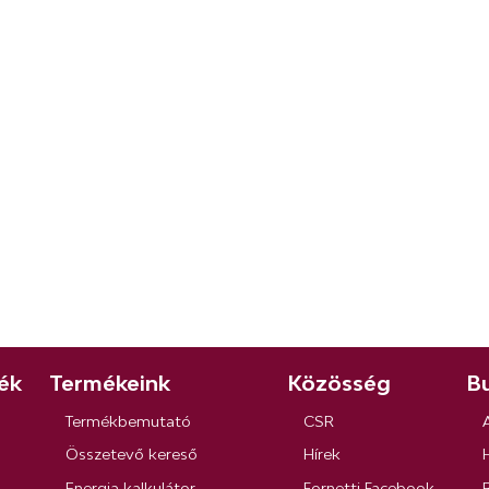
ék
Termékeink
Közösség
Bu
Termékbemutató
CSR
Összetevő kereső
Hírek
Energia kalkulátor
Fornetti Facebook
R