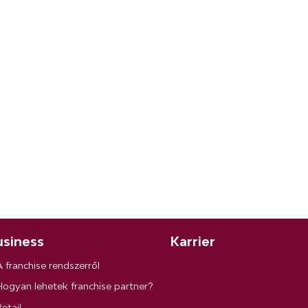
siness
Karrier
A franchise rendszerről
Hogyan lehetek franchise partner?
etail