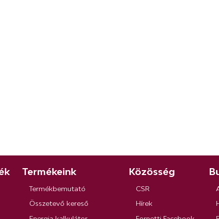
ék
Termékeink
Közösség
Bu
Termékbemutató
CSR
Összetevő kereső
Hírek
Energia kalkulátor
Fornetti Facebook
R