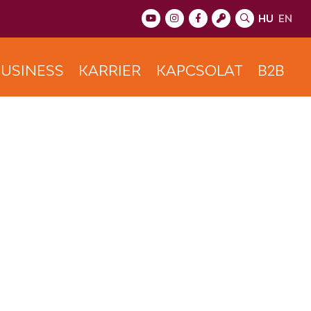
HU
EN
USINESS
KARRIER
KAPCSOLAT
B2B