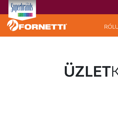
RÓL
ÜZLET