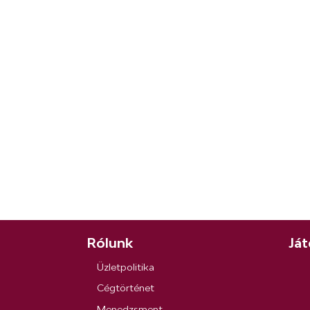
Rólunk
Ját
Üzletpolitika
Cégtörténet
Menedzsment