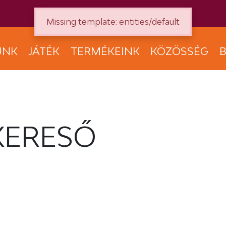
Missing template: entities/default
UNK
JÁTÉK
TERMÉKEINK
KÖZÖSSÉG
B
KERESŐ