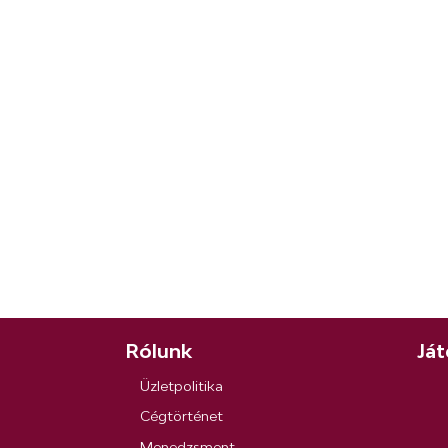
Rólunk
Ját
Üzletpolitika
Cégtörténet
Menedzsment