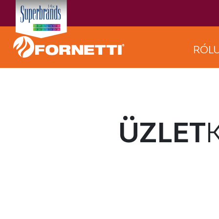
RÓL
ÜZLET