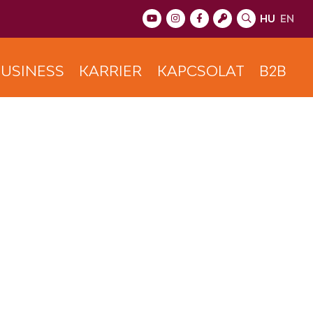
HU
EN
USINESS
KARRIER
KAPCSOLAT
B2B