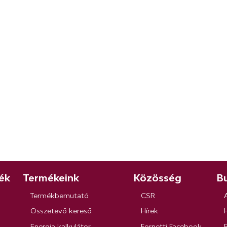
ék
Termékeink
Közösség
Bu
Termékbemutató
CSR
Összetevő kereső
Hírek
Energia kalkulátor
Fornetti Facebook
R