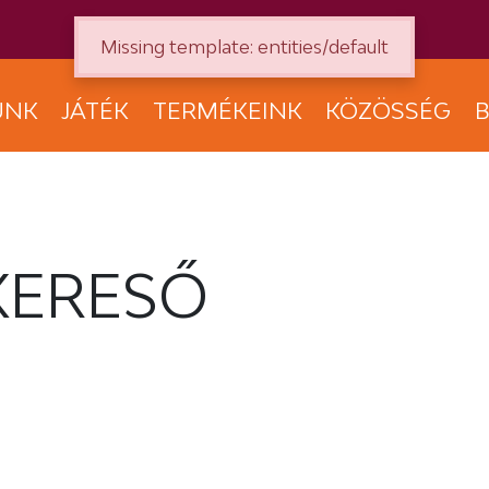
Missing template: entities/default
UNK
JÁTÉK
TERMÉKEINK
KÖZÖSSÉG
B
KERESŐ