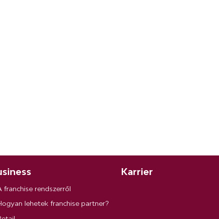
siness
Karrier
A franchise rendszerről
Hogyan lehetek franchise partner?
etail