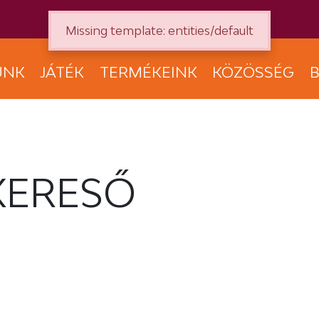
Missing template: entities/default
UNK
JÁTÉK
TERMÉKEINK
KÖZÖSSÉG
B
KERESŐ