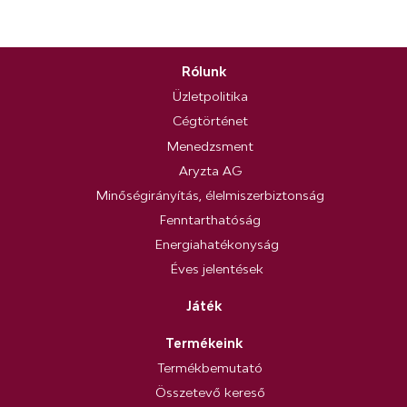
Rólunk
Üzletpolitika
Cégtörténet
Menedzsment
Aryzta AG
Minőségirányítás, élelmiszerbiztonság
Fenntarthatóság
Energiahatékonyság
Éves jelentések
Játék
Termékeink
Termékbemutató
Összetevő kereső