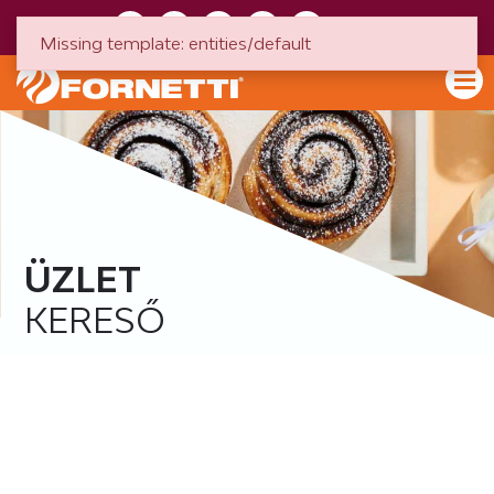
HU
EN
Missing template: entities/default
ÜZLET
KERESŐ