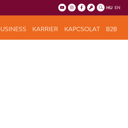
HU
EN
USINESS
KARRIER
KAPCSOLAT
B2B