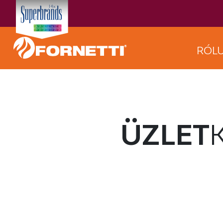
RÓL
ÜZLET