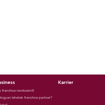
siness
Karrier
A franchise rendszerről
Hogyan lehetek franchise partner?
etail