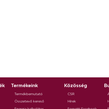
ék
Termékeink
Közösség
Bu
Termékbemutató
CSR
Összetevő kereső
Hírek
Energia kalkulátor
Fornetti Facebook
R