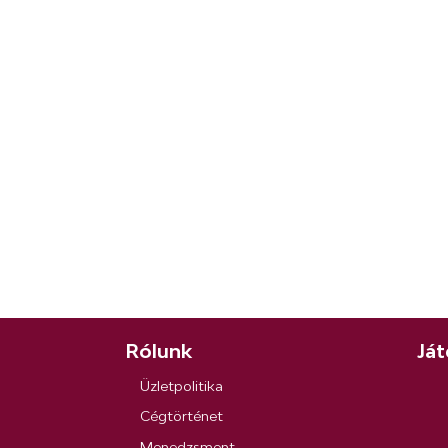
Rólunk
Ját
Üzletpolitika
Cégtörténet
Menedzsment