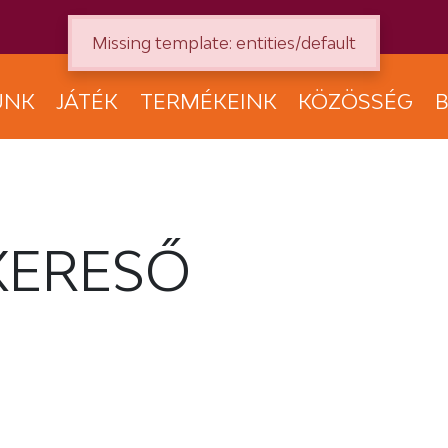
Missing template: entities/default
UNK
JÁTÉK
TERMÉKEINK
KÖZÖSSÉG
B
KERESŐ