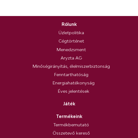
Rólunk
Üzletpolitika
Cégtörténet
Menedzsment
Aryzta AG
Minőségirányítás, élelmiszerbiztonság
Fenntarthatóság
Energiahatékonyság
Éves jelentések
Játék
Termékeink
Termékbemutató
Összetevő kereső