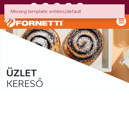
HU
EN
Missing template: entities/default
ÜZLET
KERESŐ