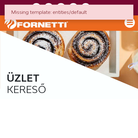
HU
EN
Missing template: entities/default
ÜZLET
KERESŐ