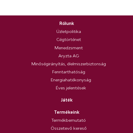
Rólunk
Üzletpolitika
Cégtörténet
Menedzsment
Aryzta AG
Minőségirányítás, élelmiszerbiztonság
Fenntarthatóság
Energiahatékonyság
Éves jelentések
Játék
Termékeink
Termékbemutató
Összetevő kereső