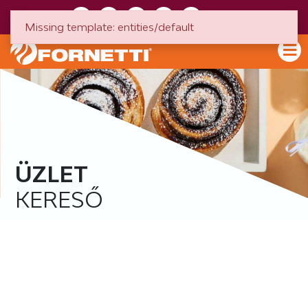
HU
EN
Missing template: entities/default
ÜZLET
KERESŐ