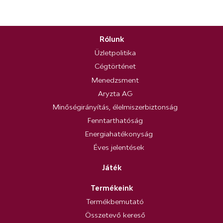
Rólunk
Üzletpolitika
Cégtörténet
Menedzsment
Aryzta AG
Minőségirányítás, élelmiszerbiztonság
Fenntarthatóság
Energiahatékonyság
Éves jelentések
Játék
Termékeink
Termékbemutató
Összetevő kereső