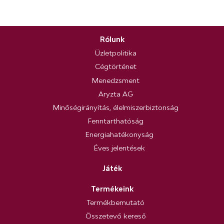
Rólunk
Üzletpolitika
Cégtörténet
Menedzsment
Aryzta AG
Minőségirányítás, élelmiszerbiztonság
Fenntarthatóság
Energiahatékonyság
Éves jelentések
Játék
Termékeink
Termékbemutató
Összetevő kereső