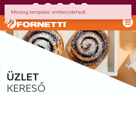
HU
EN
Missing template: entities/default
ÜZLET
KERESŐ