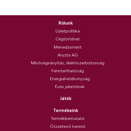
Rólunk
Üzletpolitika
Cégtörténet
Menedzsment
Aryzta AG
Minőségirányítás, élelmiszerbiztonság
Fenntarthatóság
Energiahatékonyság
Éves jelentések
Játék
Termékeink
Termékbemutató
Összetevő kereső