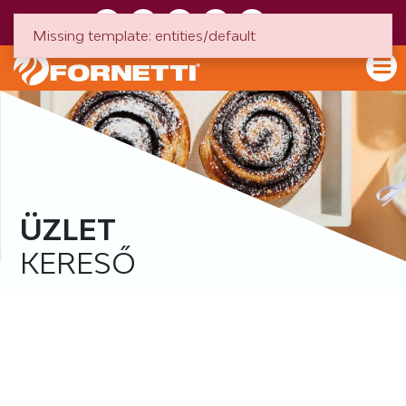
HU
EN
Missing template: entities/default
ÜZLET
KERESŐ