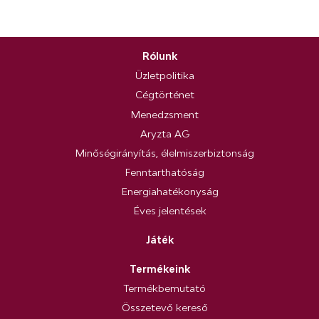
Rólunk
Üzletpolitika
Cégtörténet
Menedzsment
Aryzta AG
Minőségirányítás, élelmiszerbiztonság
Fenntarthatóság
Energiahatékonyság
Éves jelentések
Játék
Termékeink
Termékbemutató
Összetevő kereső