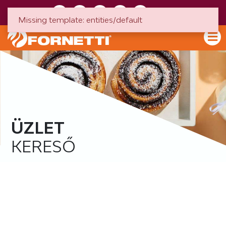
HU
EN
Missing template: entities/default
ÜZLET
KERESŐ